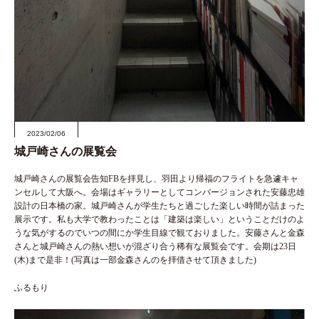
2023/02/06
城戸崎さんの展覧会
城戸崎さんの展覧会告知FBを拝見し、羽田より帰福のフライトを急遽キャ
ンセルして大阪へ。会場はギャラリーとしてコンバージョンされた安藤忠雄
設計の日本橋の家。城戸崎さんが学生たちと過ごした楽しい時間が詰まった
展示です。私も大学で教わったことは「建築は楽しい」ということだけのよ
うな気がするのでいつの間にか学生目線で観ておりました。安藤さんと金森
さんと城戸崎さんの熱い想いが混ざり合う稀有な展覧会です。会期は23日
(木)まで是非！(写真は一部金森さんのを拝借させて頂きました)
ふるもり