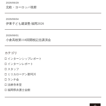
2026/06/29
北欧・ヨーロッパ視察
2026/06/04
伊東子ども建築塾 福岡2026
2026/06/01
小倉高校第118回開校記念講演会
カテゴリ
□
インターンシップレポート
□
インターンレポート
□
スタッフ
□
ミリカローデン那珂川
□
ランチ会
□
法林寺本堂
□
福岡県弁護士会館