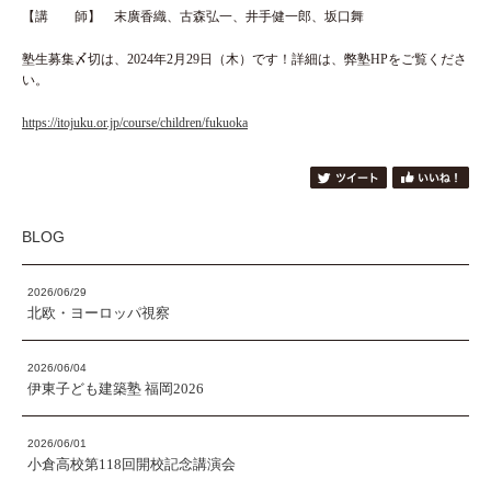
【講 師】 末廣香織、古森弘一、井手健一郎、坂口舞
塾生募集〆切は、2024年2月29日（木）です！詳細は、弊塾HPをご覧くださ
い。
https://itojuku.or.jp/course/children/fukuoka
BLOG
2026/06/29
北欧・ヨーロッパ視察
2026/06/04
伊東子ども建築塾 福岡2026
2026/06/01
小倉高校第118回開校記念講演会