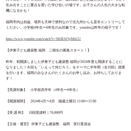
生み出すことに重点を置いた学び合いの場です。お子さんの人生の大きな転
機になるかも！
福岡市内は勿論、場所も天神で便利なので北九州からも是非エントリーして
ください。小学校4年生〜6年生のみ対象です。youtubeは昨年の様子です！
https://www.youtube.com/watch?v=SK8LW3yMhGU
【伊東子ども建築塾 福岡 二期生の募集スタート！】
昨年、初開講しました伊東子ども建築塾 福岡が2024年度も開講することに
なりました！今回も「いえって何だろう」をテーマに半年間（全10回）授業
を行います。福岡のみなさんのたくさんのお申し込み、お待ちしておりま
す！
【受講対象】 小学校高学年（4年生〜6年生）
【開講期間】 2024年4月〜8月 隔週土曜日 13:00〜15:00
【受 講 料】 10回受講料｜76,000円
【主催・運営】 伊東子ども建築塾 福岡 実行委員会