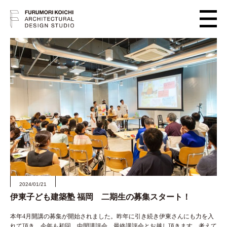
2024/01/21
伊東子ども建築塾 福岡 二期生の募集スタート！
本年4月開講の募集が開始されました。昨年に引き続き伊東さんにも力を入
れて頂き、今年も初回、中間講評会、最終講評会とお越し頂きます。考えて