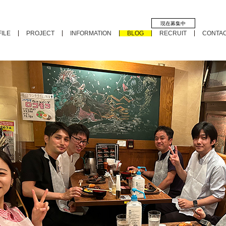
現在募集中
ILE
PROJECT
INFORMATION
BLOG
RECRUIT
CONTA