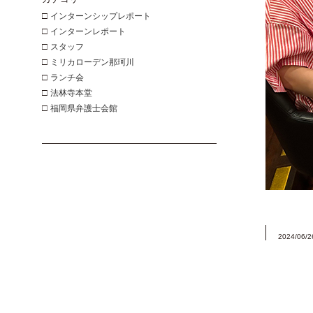
□
インターンシップレポート
□
インターンレポート
□
スタッフ
□
ミリカローデン那珂川
□
ランチ会
□
法林寺本堂
□
福岡県弁護士会館
2024/06/2