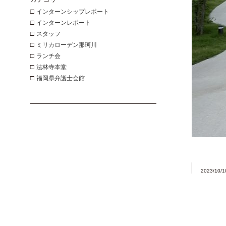
□
インターンシップレポート
□
インターンレポート
□
スタッフ
□
ミリカローデン那珂川
□
ランチ会
□
法林寺本堂
□
福岡県弁護士会館
2023/10/1