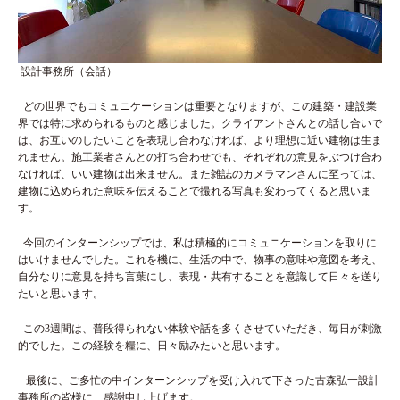
設計事務所（会話）
どの世界でもコミュニケーションは重要となりますが、この建築・建設業
界では特に求められるものと感じました。クライアントさんとの話し合いで
は、お互いのしたいことを表現し合わなければ、より理想に近い建物は生ま
れません。施工業者さんとの打ち合わせでも、それぞれの意見をぶつけ合わ
なければ、いい建物は出来ません。また雑誌のカメラマンさんに至っては、
建物に込められた意味を伝えることで撮れる写真も変わってくると思いま
す。
今回のインターンシップでは、私は積極的にコミュニケーションを取りに
はいけませんでした。これを機に、生活の中で、物事の意味や意図を考え、
自分なりに意見を持ち言葉にし、表現・共有することを意識して日々を送り
たいと思います。
この3週間は、普段得られない体験や話を多くさせていただき、毎日が刺激
的でした。この経験を糧に、日々励みたいと思います。
最後に、ご多忙の中インターンシップを受け入れて下さった古森弘一設計
事務所の皆様に、感謝申し上げます。