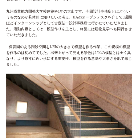
九州職業能力開発大学校建築科1年の大山です。今回設計事務所とはどうい
うものなのか具体的に知りたいと考え、JIAのオープンデスクを介して3週間
ほどインターンシップとして古森弘一設計事務所に行かせていただきまし
た。活動内容としては、模型作りを主とし、終盤には建物見学へも同行させ
ていただきました。
保育園のある階段空間を1/25の大きさで模型を作る作業。この規模の模型
を作るのは初めてでした。出来上がって見える景色は1/50の模型とは全く異
なり、より原寸に近い形にする重要性、模型を作る意味や大事さを肌で感じ
ました。