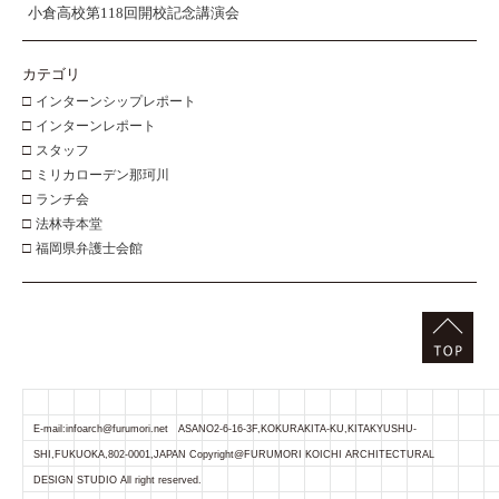
小倉高校第118回開校記念講演会
カテゴリ
□
インターンシップレポート
□
インターンレポート
□
スタッフ
□
ミリカローデン那珂川
□
ランチ会
□
法林寺本堂
□
福岡県弁護士会館
E-mail:infoarch@furumori.net ASANO2-6-16-3F,KOKURAKITA-KU,KITAKYUSHU-
SHI,FUKUOKA,802-0001,JAPAN Copyright@FURUMORI KOICHI ARCHITECTURAL
DESIGN STUDIO All right reserved.