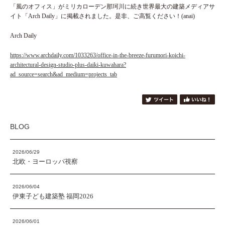
「風のオフィス」がミリカローデン那珂川に続き世界最大の建築メディアサ
イト「Arch Daily」に掲載されました。是非、ご高覧ください！(anai)
Arch Daily
https://www.archdaily.com/1033263/office-in-the-breeze-furumori-koichi-
architectural-design-studio-plus-daiki-kuwahara?
ad_source=search&ad_medium=projects_tab
BLOG
2026/06/29
北欧・ヨーロッパ視察
2026/06/04
伊東子ども建築塾 福岡2026
2026/06/01